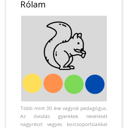
Rólam
Több mint 30 éve vagyok pedagógus.
Az óvodás gyerekek nevelését
nagyrészt vegyes korcsoportúakkal