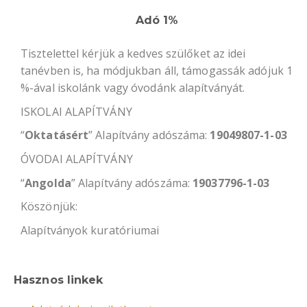
Adó 1%
Tisztelettel kérjük a kedves szülőket az idei
tanévben is, ha módjukban áll, támogassák adójuk 1
%-ával iskolánk vagy óvodánk alapítványát.
ISKOLAI ALAPÍTVÁNY
“
Oktatásért
” Alapítvány adószáma:
19049807-1-03
ÓVODAI ALAPÍTVÁNY
“
Angolda
” Alapítvány adószáma:
19037796-1-03
Köszönjük:
Alapítványok kuratóriumai
Hasznos linkek