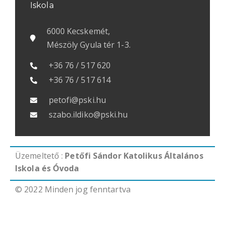
Iskola
6000 Kecskemét,
Mészöly Gyula tér 1-3.
+36 76 / 517 620
+36 76 / 517 614
petofi@pski.hu
szabo.ildiko@pski.hu
Üzemeltető :
Petőfi Sándor Katolikus Általános
Iskola és Óvoda
© 2022 Minden jog fenntartva