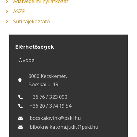
Adatvédelmi nyilatkozat
ÁSZF
Süti tájékoztató
Elérhetőségek
Óvoda
6000 Kecskemét,
Bocskai u. 19.
+36 76 / 323 090
+36 20 / 374 19 54
bocskaiovink@pski.hu
bibokne.katona.judit@pski.hu