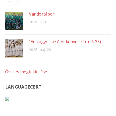
Vándortábor
2026 júl. 1
"Én vagyok az élet kenyere." (Jn 6,35)
2026 máj. 28
Összes megtekintése
LANGUAGECERT