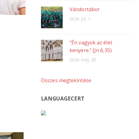
Vándortábor
2026 júl. 1
"Én vagyok az élet
kenyere." (Jn 6,35)
2026 máj. 28
Összes megtekintése
LANGUAGECERT