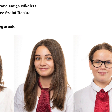
óné Varga Nikolett
us:
Szabó Renáta
gógusnak!