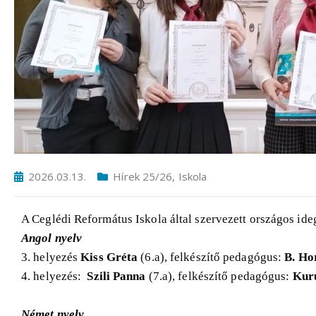
2026.03.13.
Hírek 25/26
,
Iskola
A Ceglédi Református Iskola által szervezett országos ide
Angol nyelv
3. helyezés
Kiss Gréta
(6.a), felkészítő pedagógus:
B. Ho
4. helyezés:
Szili Panna
(7.a), felkészítő pedagógus:
Kur
Német nyelv