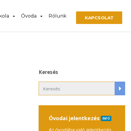
kola
Óvoda
Rólunk
KAPCSOLAT
Keresés
Óvodai jelentkezés
INFÓ
Az óvodába való jelentkezés