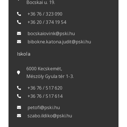
Bocskai u. 19.
+36 76 / 323 090
+36 20 / 374 19 54
bocskaiovink@pski.hu
bibokne.katona.judit@pski.hu
Iskola
6000 Kecskemét,
Mészöly Gyula tér 1-3.
+36 76 / 517 620
+36 76 / 517 614
petofi@pski.hu
szabo.ildiko@pski.hu