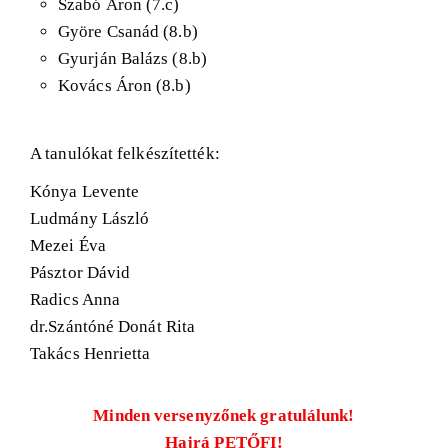
Szabó Áron (7.c)
Györe Csanád (8.b)
Gyurján Balázs (8.b)
Kovács Áron (8.b)
A tanulókat felkészítették:
Kónya Levente
Ludmány László
Mezei Éva
Pásztor Dávid
Radics Anna
dr.Szántóné Donát Rita
Takács Henrietta
Minden versenyzőnek gratulálunk!
Hajrá PETŐFI!