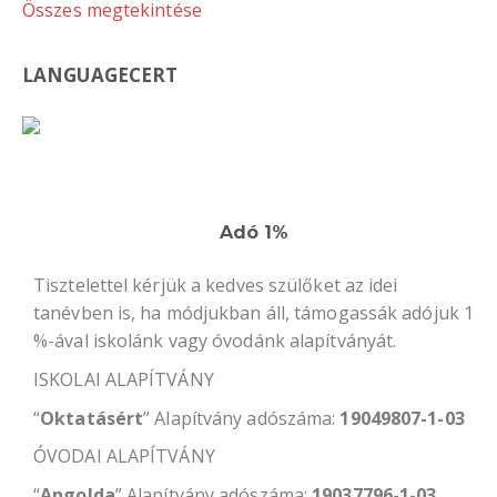
Összes megtekintése
LANGUAGECERT
Adó 1%
Tisztelettel kérjük a kedves szülőket az idei
tanévben is, ha módjukban áll, támogassák adójuk 1
%-ával iskolánk vagy óvodánk alapítványát.
ISKOLAI ALAPÍTVÁNY
“
Oktatásért
” Alapítvány adószáma:
19049807-1-03
ÓVODAI ALAPÍTVÁNY
“
Angolda
” Alapítvány adószáma:
19037796-1-03