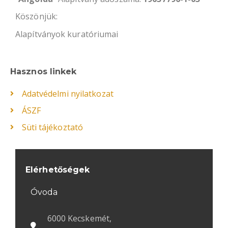
Köszönjük:
Alapítványok kuratóriumai
Hasznos linkek
Adatvédelmi nyilatkozat
ÁSZF
Süti tájékoztató
Elérhetőségek
Óvoda
6000 Kecskemét,