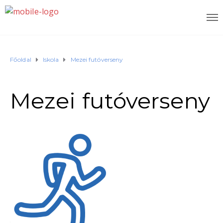
Főoldal
Iskola
Mezei futóverseny
Mezei futóverseny