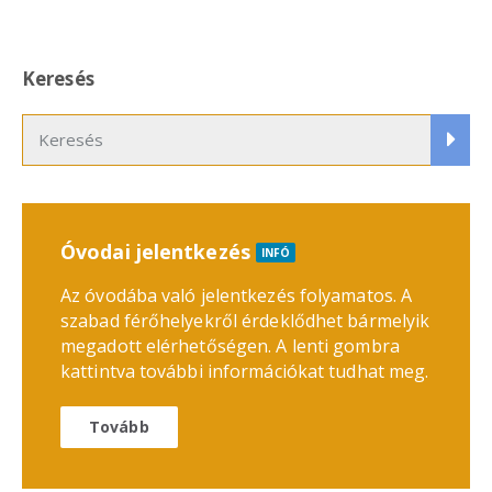
Keresés
Óvodai jelentkezés
INFÓ
Az óvodába való jelentkezés folyamatos. A
szabad férőhelyekről érdeklődhet bármelyik
megadott elérhetőségen. A lenti gombra
kattintva további információkat tudhat meg.
Tovább