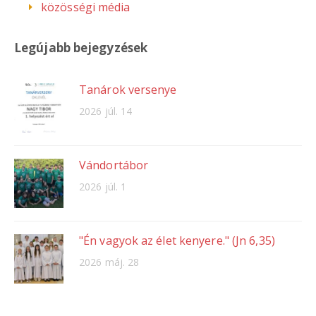
közösségi média
Legújabb bejegyzések
Tanárok versenye
2026 júl. 14
Vándortábor
2026 júl. 1
"Én vagyok az élet kenyere." (Jn 6,35)
2026 máj. 28