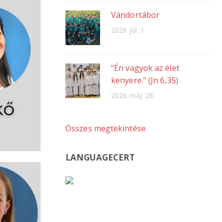
Vándortábor
2026 júl. 1
"Én vagyok az élet
kenyere." (Jn 6,35)
2026 máj. 28
Összes megtekintése
LANGUAGECERT