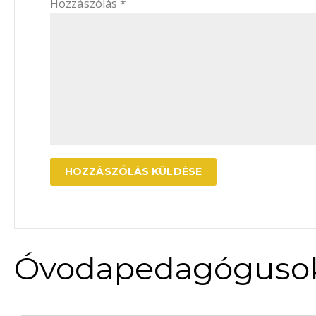
Hozzászólás
*
Óvodapedagóguso