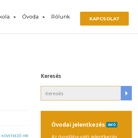
kola
Óvoda
Rólunk
KAPCSOLAT
Keresés
Óvodai jelentkezés
INFÓ
KÖVETKEZŐ HÍR
Az óvodába való jelentkezés